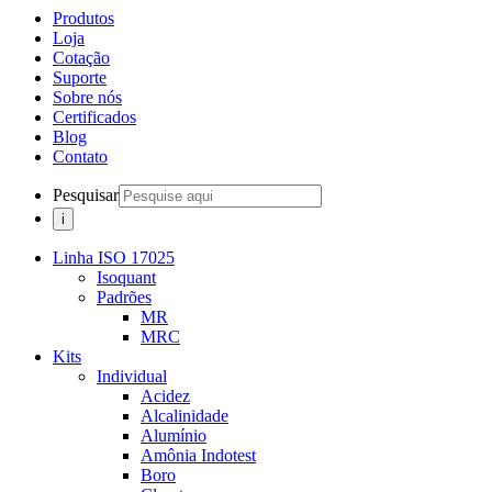
Produtos
Loja
Cotação
Suporte
Sobre nós
Certificados
Blog
Contato
Pesquisar
Linha ISO 17025
Isoquant
Padrões
MR
MRC
Kits
Individual
Acidez
Alcalinidade
Alumínio
Amônia Indotest
Boro