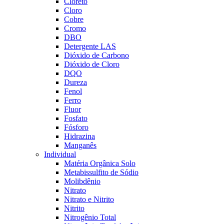
Cloreto
Cloro
Cobre
Cromo
DBO
Detergente LAS
Dióxido de Carbono
Dióxido de Cloro
DQO
Dureza
Fenol
Ferro
Fluor
Fosfato
Fósforo
Hidrazina
Manganês
Individual
Matéria Orgânica Solo
Metabissulfito de Sódio
Molibdênio
Nitrato
Nitrato e Nitrito
Nitrito
Nitrogênio Total