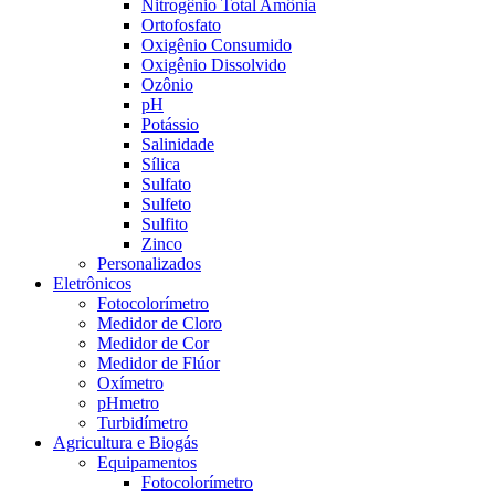
Nitrogênio Total Amônia
Ortofosfato
Oxigênio Consumido
Oxigênio Dissolvido
Ozônio
pH
Potássio
Salinidade
Sílica
Sulfato
Sulfeto
Sulfito
Zinco
Personalizados
Eletrônicos
Fotocolorímetro
Medidor de Cloro
Medidor de Cor
Medidor de Flúor
Oxímetro
pHmetro
Turbidímetro
Agricultura e Biogás
Equipamentos
Fotocolorímetro