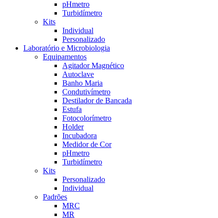
pHmetro
Turbidímetro
Kits
Individual
Personalizado
Laboratório e Microbiologia
Equipamentos
Agitador Magnético
Autoclave
Banho Maria
Condutivímetro
Destilador de Bancada
Estufa
Fotocolorímetro
Holder
Incubadora
Medidor de Cor
pHmetro
Turbidímetro
Kits
Personalizado
Individual
Padrões
MRC
MR