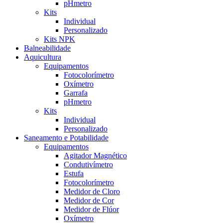
pHmetro
Kits
Individual
Personalizado
Kits NPK
Balneabilidade
Aquicultura
Equipamentos
Fotocolorímetro
Oxímetro
Garrafa
pHmetro
Kits
Individual
Personalizado
Saneamento e Potabilidade
Equipamentos
Agitador Magnético
Condutivímetro
Estufa
Fotocolorímetro
Medidor de Cloro
Medidor de Cor
Medidor de Flúor
Oxímetro