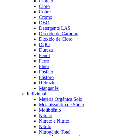
Cloreto
Cloro
Cobre
Cromo
DBO
Detergente LAS
Dióxido de Carbono
Dióxido de Cloro
DQO
Dureza
Fenol
Ferro
Fluor
Fosfato
Fósforo
Hidrazina
Manganês
Individual
Matéria Orgânica Solo
Metabissulfito de Sódio
Molibdênio
Nitrato
Nitrato e Nitrito
Nitrito
Nitrogênio Total