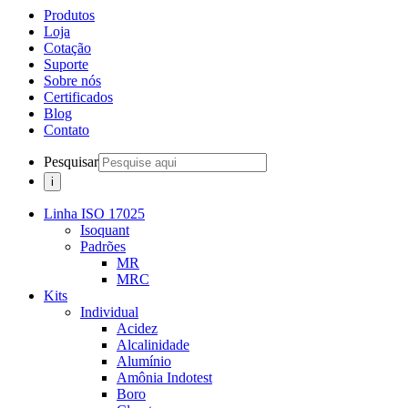
Produtos
Loja
Cotação
Suporte
Sobre nós
Certificados
Blog
Contato
Pesquisar
Linha ISO 17025
Isoquant
Padrões
MR
MRC
Kits
Individual
Acidez
Alcalinidade
Alumínio
Amônia Indotest
Boro