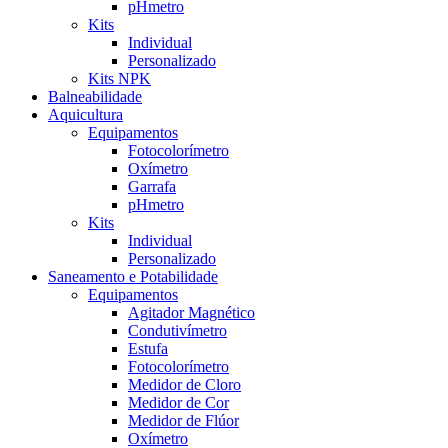
pHmetro
Kits
Individual
Personalizado
Kits NPK
Balneabilidade
Aquicultura
Equipamentos
Fotocolorímetro
Oxímetro
Garrafa
pHmetro
Kits
Individual
Personalizado
Saneamento e Potabilidade
Equipamentos
Agitador Magnético
Condutivímetro
Estufa
Fotocolorímetro
Medidor de Cloro
Medidor de Cor
Medidor de Flúor
Oxímetro