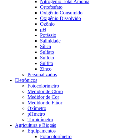
Nitrogênio Total Amônia
Ortofosfato
Oxigênio Consumido
Oxigênio Dissolvido
Ozônio
pH
Potássio
Salinidade
Sílica
Sulfato
Sulfeto
Sulfito
Zinco
Personalizados
Eletrônicos
Fotocolorímetro
Medidor de Cloro
Medidor de Cor
Medidor de Flúor
Oxímetro
pHmetro
Turbidímetro
Agricultura e Biogás
Equipamentos
Fotocolorímetro