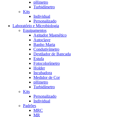
pHmetro
Turbidímetro
Kits
Individual
Personalizado
Laboratório e Microbiologia
Equipamentos
Agitador Magnético
Autoclave
Banho Maria
Condutivímetro
Destilador de Bancada
Estufa
Fotocolorímetro
Holder
Incubadora
Medidor de Cor
pHmetro
Turbidímetro
Kits
Personalizado
Individual
Padrões
MRC
MR