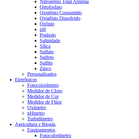
Nitrogênio Total Amônia
Ortofosfato
Oxigênio Consumido
Oxigênio Dissolvido
Ozônio
pH
Potássio
Salinidade
Sílica
Sulfato
Sulfeto
Sulfito
Zinco
Personalizados
Eletrônicos
Fotocolorímetro
Medidor de Cloro
Medidor de Cor
Medidor de Flúor
Oxímetro
pHmetro
Turbidímetro
Agricultura e Biogás
Equipamentos
Fotocolorímetro