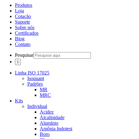
Produtos
Loja
Cotação
Suporte
Sobre nós
Certificados
Blog
Contato
Pesquisar
Linha ISO 17025
Isoquant
Padrões
MR
MRC
Kits
Individual
Acidez
Alcalinidade
Alumínio
Amônia Indotest
Boro