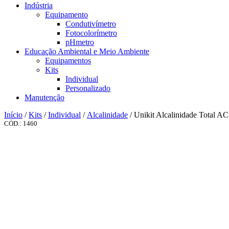
Indústria
Equipamento
Condutivímetro
Fotocolorímetro
pHmetro
Educação Ambiental e Meio Ambiente
Equipamentos
Kits
Individual
Personalizado
Manutenção
Início
/
Kits
/
Individual
/
Alcalinidade
/ Unikit Alcalinidade Total AC
CÓD.: 1460