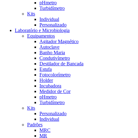
pHmetro
Turbidímetro
Kits
Individual
Personalizado
Laboratório e Microbiologia
Equipamentos
Agitador Magnético
Autoclave
Banho Maria
Condutivímetro
Destilador de Bancada
Estufa
Fotocolorímetro
Holder
Incubadora
Medidor de Cor
pHmetro
Turbidímetro
Kits
Personalizado
Individual
Padrões
MRC
MR