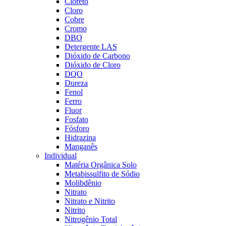
Cloreto
Cloro
Cobre
Cromo
DBO
Detergente LAS
Dióxido de Carbono
Dióxido de Cloro
DQO
Dureza
Fenol
Ferro
Fluor
Fosfato
Fósforo
Hidrazina
Manganês
Individual
Matéria Orgânica Solo
Metabissulfito de Sódio
Molibdênio
Nitrato
Nitrato e Nitrito
Nitrito
Nitrogênio Total