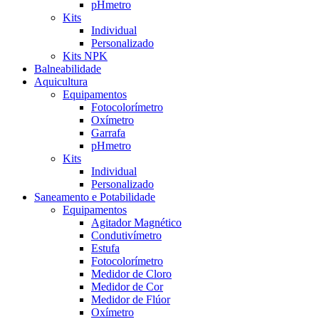
pHmetro
Kits
Individual
Personalizado
Kits NPK
Balneabilidade
Aquicultura
Equipamentos
Fotocolorímetro
Oxímetro
Garrafa
pHmetro
Kits
Individual
Personalizado
Saneamento e Potabilidade
Equipamentos
Agitador Magnético
Condutivímetro
Estufa
Fotocolorímetro
Medidor de Cloro
Medidor de Cor
Medidor de Flúor
Oxímetro