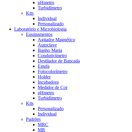
pHmetro
Turbidímetro
Kits
Individual
Personalizado
Laboratório e Microbiologia
Equipamentos
Agitador Magnético
Autoclave
Banho Maria
Condutivímetro
Destilador de Bancada
Estufa
Fotocolorímetro
Holder
Incubadora
Medidor de Cor
pHmetro
Turbidímetro
Kits
Personalizado
Individual
Padrões
MRC
MR