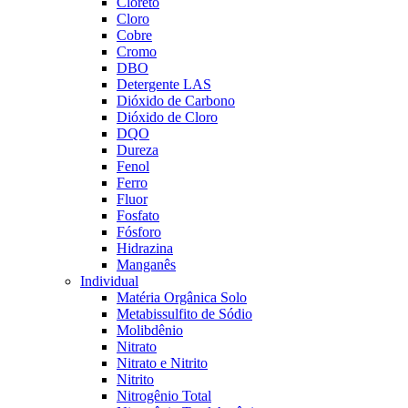
Cloreto
Cloro
Cobre
Cromo
DBO
Detergente LAS
Dióxido de Carbono
Dióxido de Cloro
DQO
Dureza
Fenol
Ferro
Fluor
Fosfato
Fósforo
Hidrazina
Manganês
Individual
Matéria Orgânica Solo
Metabissulfito de Sódio
Molibdênio
Nitrato
Nitrato e Nitrito
Nitrito
Nitrogênio Total