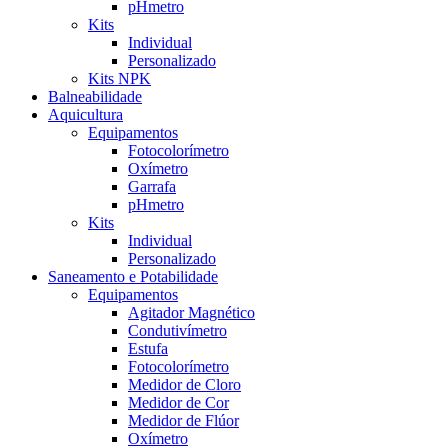
pHmetro
Kits
Individual
Personalizado
Kits NPK
Balneabilidade
Aquicultura
Equipamentos
Fotocolorímetro
Oxímetro
Garrafa
pHmetro
Kits
Individual
Personalizado
Saneamento e Potabilidade
Equipamentos
Agitador Magnético
Condutivímetro
Estufa
Fotocolorímetro
Medidor de Cloro
Medidor de Cor
Medidor de Flúor
Oxímetro