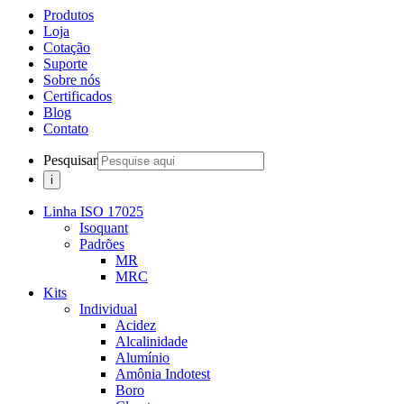
Produtos
Loja
Cotação
Suporte
Sobre nós
Certificados
Blog
Contato
Pesquisar
Linha ISO 17025
Isoquant
Padrões
MR
MRC
Kits
Individual
Acidez
Alcalinidade
Alumínio
Amônia Indotest
Boro