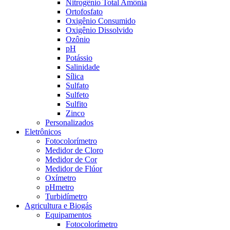
Nitrogênio Total Amônia
Ortofosfato
Oxigênio Consumido
Oxigênio Dissolvido
Ozônio
pH
Potássio
Salinidade
Sílica
Sulfato
Sulfeto
Sulfito
Zinco
Personalizados
Eletrônicos
Fotocolorímetro
Medidor de Cloro
Medidor de Cor
Medidor de Flúor
Oxímetro
pHmetro
Turbidímetro
Agricultura e Biogás
Equipamentos
Fotocolorímetro