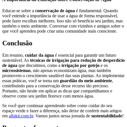
Educar-se sobre a
conservação de água
é fundamental. Quando
você entende a importância de usar a água de forma responsável,
pode fazer escolhas melhores. Isso não só beneficia seu jardim, mas
também o meio ambiente. Conversar com vizinhos e amigos sobre o
que você aprendeu pode criar uma comunidade mais consciente.
Conclusão
Em resumo,
cuidar da água
é essencial para garantir um futuro
sustentável. As
técnicas de irrigação para redução de desperdício
de água
que discutimos, como a
irrigação por gotejo
e os
microssistemas
, não apenas economizam água, mas também
promovem o crescimento saudável das suas plantas. Ao implementar
essas práticas, você se torna um
guardião do meio ambiente
,
contribuindo para a conservação desse recurso tão precioso.
Portanto, não hesite em aplicar as dicas que compartilhamos e
observe como seu jardim floresce com menos água.
Se você quer continuar aprendendo sobre como cuidar do seu
espaço verde e fazer a diferença, não deixe de conferir mais artigos
em
alfakit.com.br
. Vamos juntos nessa jornada de
sustentabilidade
!