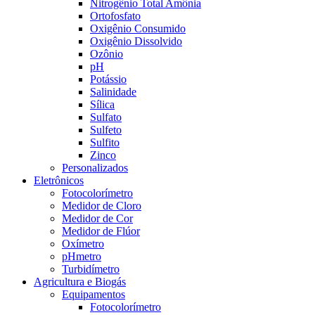
Nitrogênio Total Amônia
Ortofosfato
Oxigênio Consumido
Oxigênio Dissolvido
Ozônio
pH
Potássio
Salinidade
Sílica
Sulfato
Sulfeto
Sulfito
Zinco
Personalizados
Eletrônicos
Fotocolorímetro
Medidor de Cloro
Medidor de Cor
Medidor de Flúor
Oxímetro
pHmetro
Turbidímetro
Agricultura e Biogás
Equipamentos
Fotocolorímetro