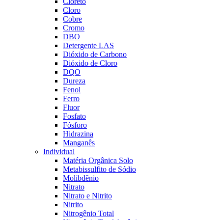
Cloreto
Cloro
Cobre
Cromo
DBO
Detergente LAS
Dióxido de Carbono
Dióxido de Cloro
DQO
Dureza
Fenol
Ferro
Fluor
Fosfato
Fósforo
Hidrazina
Manganês
Individual
Matéria Orgânica Solo
Metabissulfito de Sódio
Molibdênio
Nitrato
Nitrato e Nitrito
Nitrito
Nitrogênio Total