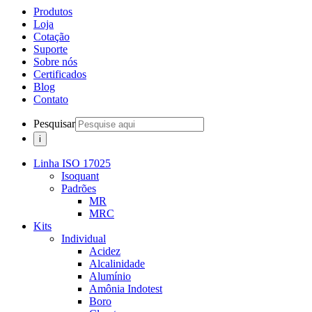
Produtos
Loja
Cotação
Suporte
Sobre nós
Certificados
Blog
Contato
Pesquisar
Linha ISO 17025
Isoquant
Padrões
MR
MRC
Kits
Individual
Acidez
Alcalinidade
Alumínio
Amônia Indotest
Boro