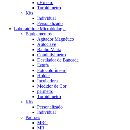
pHmetro
Turbidímetro
Kits
Individual
Personalizado
Laboratório e Microbiologia
Equipamentos
Agitador Magnético
Autoclave
Banho Maria
Condutivímetro
Destilador de Bancada
Estufa
Fotocolorímetro
Holder
Incubadora
Medidor de Cor
pHmetro
Turbidímetro
Kits
Personalizado
Individual
Padrões
MRC
MR