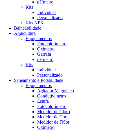
pHmetro
Kits
Individual
Personalizado
Kits NPK
Balneabilidade
Aquicultura
Equipamentos
Fotocolorímetro
Oxímetro
Garrafa
pHmetro
Kits
Individual
Personalizado
Saneamento e Potabilidade
Equipamentos
Agitador Magnético
Condutivímetro
Estufa
Fotocolorímetro
Medidor de Cloro
Medidor de Cor
Medidor de Flúor
Oxímetro