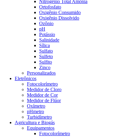
Nitrogênio Total Amônia
Ortofosfato
Oxigênio Consumido
Oxigênio Dissolvido
Ozônio
pH
Potássio
Salinidade
Sílica
Sulfato
Sulfeto
Sulfito
Zinco
Personalizados
Eletrônicos
Fotocolorímetro
Medidor de Cloro
Medidor de Cor
Medidor de Flúor
Oxímetro
pHmetro
Turbidímetro
Agricultura e Biogás
Equipamentos
Fotocolorímetro