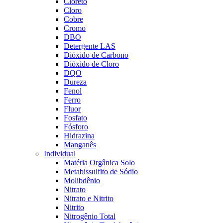
Cloreto
Cloro
Cobre
Cromo
DBO
Detergente LAS
Dióxido de Carbono
Dióxido de Cloro
DQO
Dureza
Fenol
Ferro
Fluor
Fosfato
Fósforo
Hidrazina
Manganês
Individual
Matéria Orgânica Solo
Metabissulfito de Sódio
Molibdênio
Nitrato
Nitrato e Nitrito
Nitrito
Nitrogênio Total