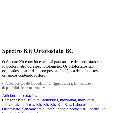
Spectro Kit Ortofosfato BC
O Spectro Kit é um kit essencial para análise de ortofosfato em
fotocolorímetro ou espectrofotômetro. Os ortofosfatos são
originados a partir da decomposição biológica de compostos
orgânicos contendo fósforo.
•• A composição do kit pode sofrer alguma alteração mediante a
disponibilidade de materiais ••
Adicionar às cotações
Categorias:
Aquicultura
,
Individual
,
Individual
,
Individual
,
Individual
,
Indústria
,
Kit
,
Kit
,
Kit
,
Kit
,
Kits
,
Laboratório
,
Ortofosfato
,
Saneamento e Potabilidade
,
Spectro Kit
,
Spectro Kit
,