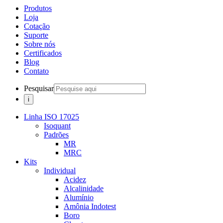
Produtos
Loja
Cotação
Suporte
Sobre nós
Certificados
Blog
Contato
Pesquisar
Linha ISO 17025
Isoquant
Padrões
MR
MRC
Kits
Individual
Acidez
Alcalinidade
Alumínio
Amônia Indotest
Boro