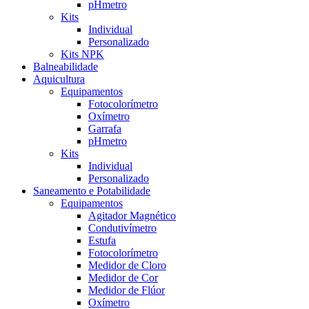
pHmetro
Kits
Individual
Personalizado
Kits NPK
Balneabilidade
Aquicultura
Equipamentos
Fotocolorímetro
Oxímetro
Garrafa
pHmetro
Kits
Individual
Personalizado
Saneamento e Potabilidade
Equipamentos
Agitador Magnético
Condutivímetro
Estufa
Fotocolorímetro
Medidor de Cloro
Medidor de Cor
Medidor de Flúor
Oxímetro